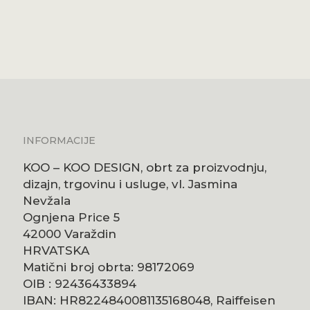
Tunika
Izvorna
Trenutna
24,82
29,20
69,98 kn)
€
(187,01 kn)
(220,
€
cijena
cijena
bila
je:
je:
24,82 €
29,20 €
(187,01
(220,01
kn).
kn).
INFORMACIJE
KOO – KOO DESIGN, obrt za proizvodnju,
dizajn, trgovinu i usluge, vl. Jasmina
Nevžala
Ognjena Price 5
42000 Varaždin
HRVATSKA
Matični broj obrta: 98172069
OIB : 92436433894
IBAN: HR8224840081135168048, Raiffeisen