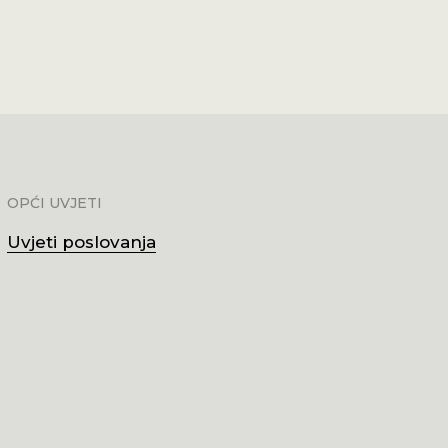
Tunika leptirić
23,89
€
(180,00 kn)
01 kn)
OPĆI UVJETI
Uvjeti poslovanja