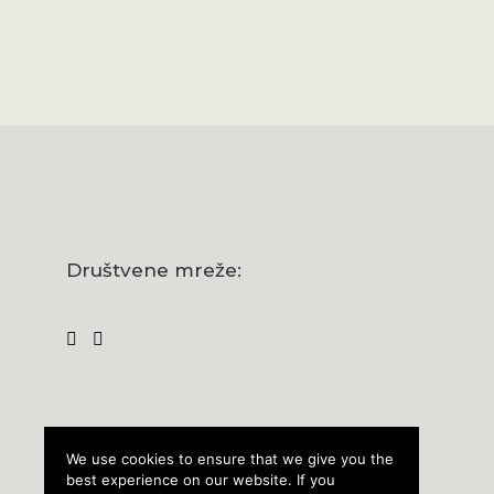
Šosek
22,56
€
(1
Društvene mreže:
We use cookies to ensure that we give you the
best experience on our website. If you