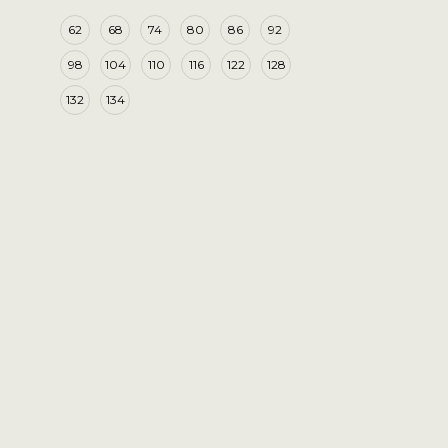
62
68
74
80
86
92
98
104
110
116
122
128
132
134
Crvena b
46,45
€
(