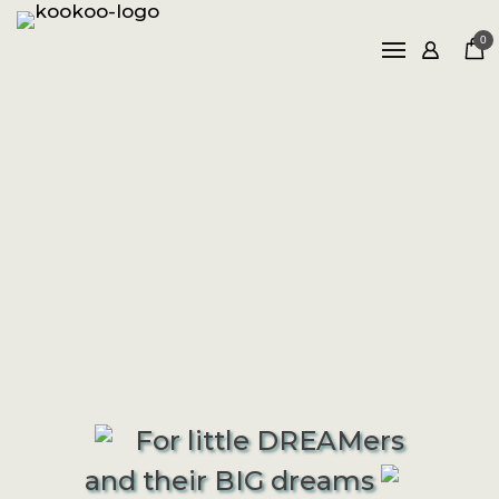
Naslovna
0
Shop
Naša priča
Blog
Kontakt
For little DREAMers
and their BIG dreams