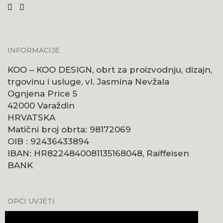
INFORMACIJE
KOO – KOO DESIGN, obrt za proizvodnju, dizajn,
trgovinu i usluge, vl. Jasmina Nevžala
Ognjena Price 5
42000 Varaždin
HRVATSKA
Matični broj obrta: 98172069
OIB : 92436433894
IBAN: HR8224840081135168048, Raiffeisen
BANK
OPĆI UVJETI
Uvjeti poslovanja