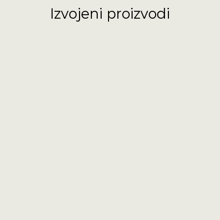
Izvojeni proizvodi
Tunika leptirić
23,89
€
(180,00 kn)
Šosek
22,56
€
(169,98 kn)
Majica za dečke
15,93
€
(120,02 kn)