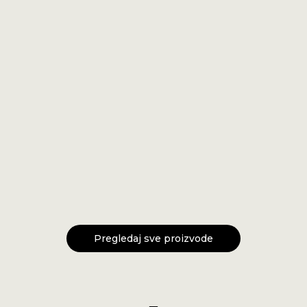
Majica od muslina
22,56
€
(169,98 kn)
Haljina Polly
39,82
€
(300,02 kn)
Bodi medo
18,58
€
(139,99 kn)
Pregledaj sve proizvode