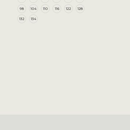
98
104
110
116
122
128
132
134
Šosek
22,56
€
(1