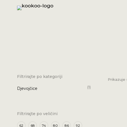
Filtrirajte po kategoriji
Prikazuje 
(1)
Djevojčice
Filtrirajte po veličini
62
68
74
80
86
92